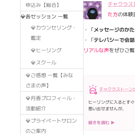
チャクラス
申込み【総合】
た方
の体験
💎各セッション 一覧
💎カウンセリング・
・「
メッセージのかた
鑑定
・「
テレパシーで会話
リアルな声
をぜひご覧
💎ヒーリング
💎スクール
💎ご感想 一覧【みな
さまの声】
チャクラストーン
💎月香プロフィール・
ヒーリングに入るとすぐ
活動紹介
思い出せませんが、
💎プライベートサロン
続きを読む ▶
のご案内