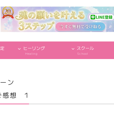
定
ヒーリング
スクール
Healing
School
トーン
ご感想 1