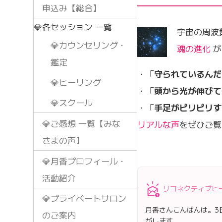
申込み【総合】
💎各セッション 一覧
宇宙の周波
💎カウンセリング・
魂の進化
が
鑑定
・「
守られているんだ
💎ヒーリング
・「
頭から光が伸びて
💎スクール
・「
手足がピリピリす
💎ご感想 一覧【みな
リアルな声
をぜひご覧
さまの声】
💎月香プロフィール・
活動紹介
リコネクティブヒ
💎プライベートサロン
月香さんこんばんは。3
のご案内
がします。