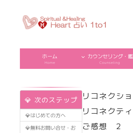
ホーム
カウンセリング・鑑
Home
Counseling
リコネクシ
💎 次のステップ
リコネクテ
💎はじめての方へ
ご感想 2
💎無料お問い合せ・お