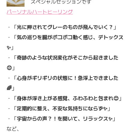
スペシャルセッションです
パーソナルハートヒーリング
・「
光に押されてグレーのものが飛んでいく？
」
・「
気の巡りを腸がポコポコ動く感じ、デトックス
✨
」
・「
奇跡のような状況変化がそこから起きました
😊
」
・「
心身がギリギリの状態に！急浮上できました
🌈
」
・「
身体が浮き上がる感覚、ふわふわと包まれ😊
」
・「
定期的に整え、不安な気持ちにならず✨
」
・「
宇宙からの声？！を聞いて、リラックス✨
」
など、